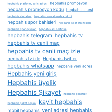
hepbahis promosyon
hepbahis platformu giriş adresi
hepbahis promosyon kodu
hepbahis sitesi
hepbahis slot alanı
hepbahis sosyal medya takibi
hepbahis spor bahisleri
hepbahis spor etkinlikleri
hepbahis spor oyunları
hepbahis ssl sertifika
hepbahis telegram
hepbahis tv
hepbahis tv canli maç
hepbahis tv canli maç izle
hepbahis tv izle
Hepbahis twitter
hepbahis whatsapp
hepbahis yeni adres
Hepbahis yeni giriş
Hepbahis üyelik
Hepbahis Şikayet
hepbahis şirketleri
kayit hepbahis
hepbahis şirket seçimi
yeni adresi hepbahis
mobil hepbahis