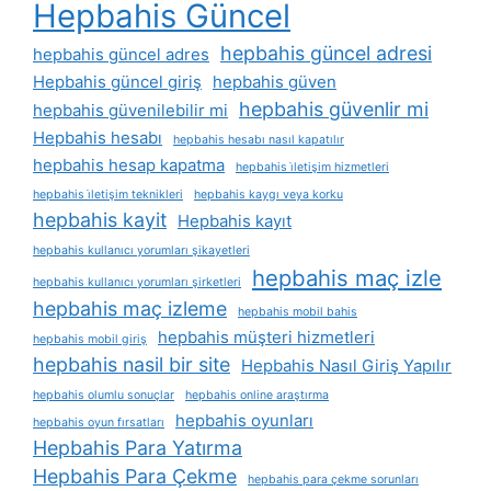
Hepbahis Güncel
hepbahis güncel adresi
hepbahis güncel adres
Hepbahis güncel giriş
hepbahis güven
hepbahis güvenlir mi
hepbahis güvenilebilir mi
Hepbahis hesabı
hepbahis hesabı nasıl kapatılır
hepbahis hesap kapatma
hepbahis i̇letişim hizmetleri
hepbahis i̇letişim teknikleri
hepbahis kaygı veya korku
hepbahis kayit
Hepbahis kayıt
hepbahis kullanıcı yorumları şikayetleri
hepbahis maç izle
hepbahis kullanıcı yorumları şirketleri
hepbahis maç izleme
hepbahis mobil bahis
hepbahis müşteri hizmetleri
hepbahis mobil giriş
hepbahis nasil bir site
Hepbahis Nasıl Giriş Yapılır
hepbahis olumlu sonuçlar
hepbahis online araştırma
hepbahis oyunları
hepbahis oyun fırsatları
Hepbahis Para Yatırma
Hepbahis Para Çekme
hepbahis para çekme sorunları