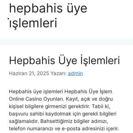
hepbahis üye
i̇şlemleri
Hepbahis Üye İşlemleri
Haziran 21, 2025
Yazarı:
admin
Hepbahis üye işlemleri Hepbahis Üye İşlem
Online Casino Oyunları. Kayıt, açık ve doğru
kişisel bilgilere girmenizi gerektirir. Tabii ki,
başvuru sahibi kaydolmak için gerekli bilgileri
sağlamalıdır. Bahsettiğimiz bilgiler adınızı,
telefon numaranızı ve e-posta adresinizi içerir.