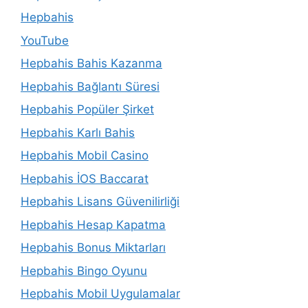
Hepbahis
YouTube
Hepbahis Bahis Kazanma
Hepbahis Bağlantı Süresi
Hepbahis Popüler Şirket
Hepbahis Karlı Bahis
Hepbahis Mobil Casino
Hepbahis İOS Baccarat
Hepbahis Lisans Güvenilirliği
Hepbahis Hesap Kapatma
Hepbahis Bonus Miktarları
Hepbahis Bingo Oyunu
Hepbahis Mobil Uygulamalar