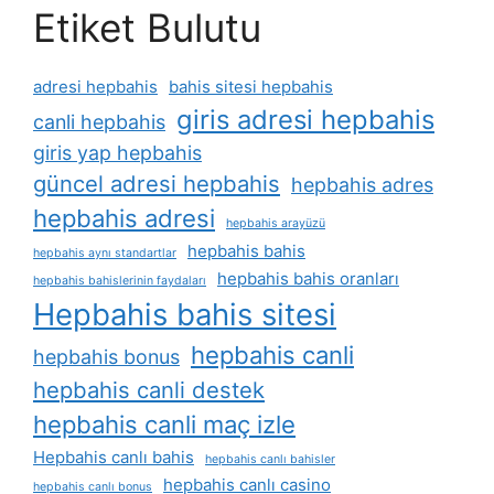
Etiket Bulutu
adresi hepbahis
bahis sitesi hepbahis
giris adresi hepbahis
canli hepbahis
giris yap hepbahis
güncel adresi hepbahis
hepbahis adres
hepbahis adresi
hepbahis arayüzü
hepbahis bahis
hepbahis aynı standartlar
hepbahis bahis oranları
hepbahis bahislerinin faydaları
Hepbahis bahis sitesi
hepbahis canli
hepbahis bonus
hepbahis canli destek
hepbahis canli maç izle
Hepbahis canlı bahis
hepbahis canlı bahisler
hepbahis canlı casino
hepbahis canlı bonus