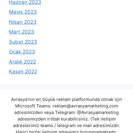
Haziran 2023
Mayıs 2023
Nisan 2023
Mart 2023
Şubat 2023
Ocak 2023
Aralık 2022
Kasım 2022
Avrasya'nın en büyük reklam platformunda olmak için
Microsoft Teams:
reklam@avrasyamarketing.com
adresimizden veya Telegram: @Avrasyamarketing
adresimizden irtibat kurabilirsiniz. (Tek iletişim
adreslerimiz teams / telegram ve mail adresimizdir.
Harici hiçbir iletişim adresimiz bulunmamaktadır.