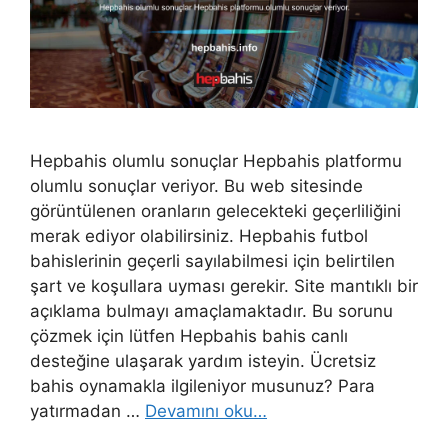
Hepbahis olumlu sonuçlar Hepbahis platformu
olumlu sonuçlar veriyor. Bu web sitesinde
görüntülenen oranların gelecekteki geçerliliğini
merak ediyor olabilirsiniz. Hepbahis futbol
bahislerinin geçerli sayılabilmesi için belirtilen
şart ve koşullara uyması gerekir. Site mantıklı bir
açıklama bulmayı amaçlamaktadır. Bu sorunu
çözmek için lütfen Hepbahis bahis canlı
desteğine ulaşarak yardım isteyin. Ücretsiz
bahis oynamakla ilgileniyor musunuz? Para
yatırmadan …
Devamını oku…