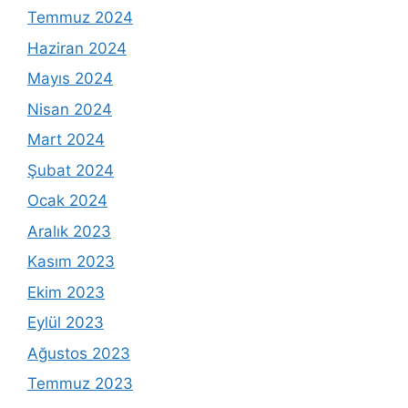
Temmuz 2024
Haziran 2024
Mayıs 2024
Nisan 2024
Mart 2024
Şubat 2024
Ocak 2024
Aralık 2023
Kasım 2023
Ekim 2023
Eylül 2023
Ağustos 2023
Temmuz 2023