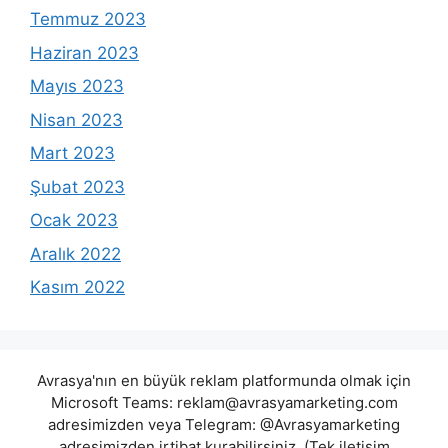
Temmuz 2023
Haziran 2023
Mayıs 2023
Nisan 2023
Mart 2023
Şubat 2023
Ocak 2023
Aralık 2022
Kasım 2022
Avrasya'nın en büyük reklam platformunda olmak için
Microsoft Teams:
reklam@avrasyamarketing.com
adresimizden veya Telegram: @Avrasyamarketing
adresimizden irtibat kurabilirsiniz. (Tek iletişim