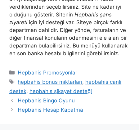
verdiklerinden seçebilirsiniz. Site ne kadar iyi
olduğunu gösterir. Sitenin
Hepbahis şans
ziyareti
için iyi desteği var. Siteye birçok farklı
departman dahildir. Diğer yönde, faturaların ve
diğer finansal konuların ödenmesini ele alan bir
departman bulabilirsiniz. Bu menüyü kullanarak
en son banka hesabı bilgilerini görebilirsiniz.
Kategoriler
Hepbahis Promosyonlar
Etiketler
hepbahis bonus miktarları
,
hepbahis canli
destek
,
hepbahis şikayet desteği
Hepbahis Bingo Oyunu
Hepbahis Hesap Kapatma