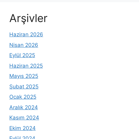
Arşivler
Haziran 2026
Nisan 2026
Eylül 2025
Haziran 2025
Mayıs 2025
Şubat 2025
Ocak 2025
Aralık 2024
Kasım 2024
Ekim 2024
Eylül 2024