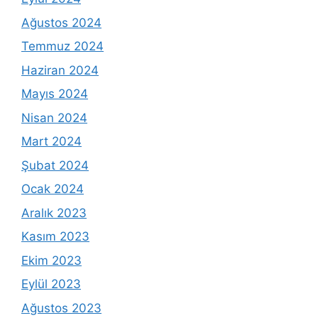
Ağustos 2024
Temmuz 2024
Haziran 2024
Mayıs 2024
Nisan 2024
Mart 2024
Şubat 2024
Ocak 2024
Aralık 2023
Kasım 2023
Ekim 2023
Eylül 2023
Ağustos 2023