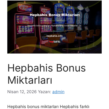
Hepbahis Bonus
Miktarları
Nisan 12, 2026
Yazarı:
admin
Hepbahis bonus miktarları Hepbahis farklı