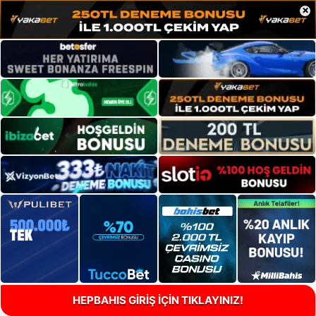
×
HEPBAHIS GİRİŞ İÇİN TIKLAYINIZ!