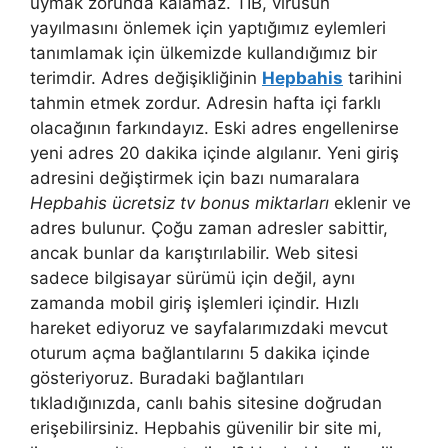
uymak zorunda kalamaz. TIB, virüsün
yayılmasını önlemek için yaptığımız eylemleri
tanımlamak için ülkemizde kullandığımız bir
terimdir. Adres değişikliğinin
Hepbahis
tarihini
tahmin etmek zordur. Adresin hafta içi farklı
olacağının farkındayız. Eski adres engellenirse
yeni adres 20 dakika içinde algılanır. Yeni giriş
adresini değiştirmek için bazı numaralara
Hepbahis ücretsiz tv bonus miktarları
eklenir ve
adres bulunur. Çoğu zaman adresler sabittir,
ancak bunlar da karıştırılabilir. Web sitesi
sadece bilgisayar sürümü için değil, aynı
zamanda mobil giriş işlemleri içindir. Hızlı
hareket ediyoruz ve sayfalarımızdaki mevcut
oturum açma bağlantılarını 5 dakika içinde
gösteriyoruz. Buradaki bağlantıları
tıkladığınızda, canlı bahis sitesine doğrudan
erişebilirsiniz. Hepbahis güvenilir bir site mi,