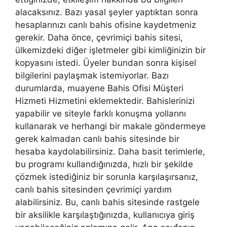
alacaksınız. Bazı yasal şeyler yaptıktan sonra
hesaplarınızı canlı bahis ofisine kaydetmeniz
gerekir. Daha önce, çevrimiçi bahis sitesi,
ülkemizdeki diğer işletmeler gibi kimliğinizin bir
kopyasını istedi. Üyeler bundan sonra kişisel
bilgilerini paylaşmak istemiyorlar. Bazı
durumlarda, muayene Bahis Ofisi Müşteri
Hizmeti Hizmetini eklemektedir. Bahislerinizi
yapabilir ve siteyle farklı konuşma yollarını
kullanarak ve herhangi bir makale göndermeye
gerek kalmadan canlı bahis sitesinde bir
hesaba kaydolabilirsiniz. Daha basit terimlerle,
bu programı kullandığınızda, hızlı bir şekilde
çözmek istediğiniz bir sorunla karşılaşırsanız,
canlı bahis sitesinden çevrimiçi yardım
alabilirsiniz. Bu, canlı bahis sitesinde rastgele
bir aksilikle karşılaştığınızda, kullanıcıya giriş