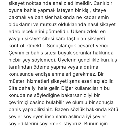
şikayet noktasında analiz edilmelidir. Canlı bir
oyuna bahis yapmak isteyen bir kişi, siteye
bakmalı ve bahisler hakkında ne kadar emin
olduklarını ve mutsuz olduklarında nasıl şikayet
edebileceklerini görmelidir. Ülkemizdeki en
yaygın şikayet sitesi kararlaştırılan şikayeti
kontrol etmektir. Sonuçlar çok cesaret verici.
Çevrimiçi bahis sitesi büyük sorunlar hakkında
hiçbir şey söylemedi. Üyelerin genellikle kuruluş
tarafından ödeme yapma veya aldatma
konusunda endişelenmeleri gerekmez. Bir
müşteri hizmetleri şikayeti şans eseri açılabilir.
Site daha iyi hale gelir. Diğer kullanıcıların bu
konuda ne söylediğine bakarsanız iyi bir
çevrimiçi casino bulabilir ve olumlu bir sonuçla
bahis yapabilirsiniz. Bazen sözlük hakkında kötü
şeyler söyleyen insanların aslında iyi şeyler
söylediklerini söylemek istiyoruz. Bunun için