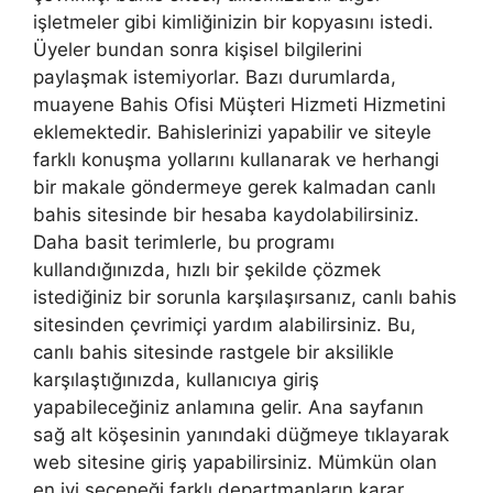
işletmeler gibi kimliğinizin bir kopyasını istedi.
Üyeler bundan sonra kişisel bilgilerini
paylaşmak istemiyorlar. Bazı durumlarda,
muayene Bahis Ofisi Müşteri Hizmeti Hizmetini
eklemektedir. Bahislerinizi yapabilir ve siteyle
farklı konuşma yollarını kullanarak ve herhangi
bir makale göndermeye gerek kalmadan canlı
bahis sitesinde bir hesaba kaydolabilirsiniz.
Daha basit terimlerle, bu programı
kullandığınızda, hızlı bir şekilde çözmek
istediğiniz bir sorunla karşılaşırsanız, canlı bahis
sitesinden çevrimiçi yardım alabilirsiniz. Bu,
canlı bahis sitesinde rastgele bir aksilikle
karşılaştığınızda, kullanıcıya giriş
yapabileceğiniz anlamına gelir. Ana sayfanın
sağ alt köşesinin yanındaki düğmeye tıklayarak
web sitesine giriş yapabilirsiniz. Mümkün olan
en iyi seçeneği farklı departmanların karar