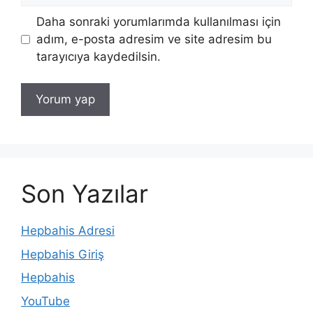
Daha sonraki yorumlarımda kullanılması için
adım, e-posta adresim ve site adresim bu
tarayıcıya kaydedilsin.
Son Yazılar
Hepbahis Adresi
Hepbahis Giriş
Hepbahis
YouTube