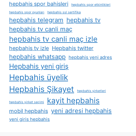
hepbahis spor bahisleri
hepbahis spor etkinlikleri
hepbahis spor oyunları
hepbahis ssl sertifika
hepbahis telegram
hepbahis tv
hepbahis tv canli maç
hepbahis tv canli maç izle
hepbahis tv izle
Hepbahis twitter
hepbahis whatsapp
hepbahis yeni adres
Hepbahis yeni giriş
Hepbahis üyelik
Hepbahis Şikayet
hepbahis şirketleri
kayit hepbahis
hepbahis şirket seçimi
yeni adresi hepbahis
mobil hepbahis
yeni giris hepbahis