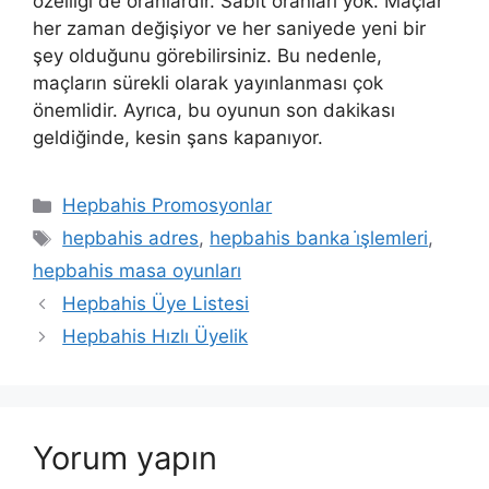
özelliği de oranlardır. Sabit oranları yok. Maçlar
her zaman değişiyor ve her saniyede yeni bir
şey olduğunu görebilirsiniz. Bu nedenle,
maçların sürekli olarak yayınlanması çok
önemlidir. Ayrıca, bu oyunun son dakikası
geldiğinde, kesin şans kapanıyor.
Kategoriler
Hepbahis Promosyonlar
Etiketler
hepbahis adres
,
hepbahis banka i̇şlemleri
,
hepbahis masa oyunları
Hepbahis Üye Listesi
Hepbahis Hızlı Üyelik
Yorum yapın