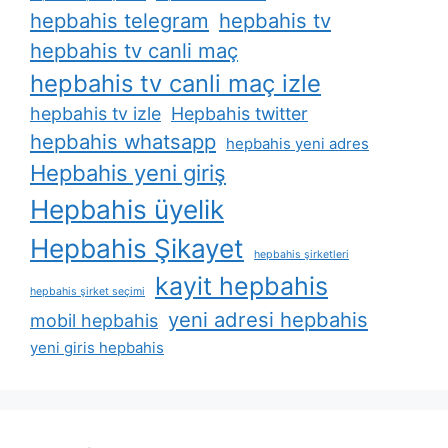
hepbahis telegram
hepbahis tv
hepbahis tv canli maç
hepbahis tv canli maç izle
hepbahis tv izle
Hepbahis twitter
hepbahis whatsapp
hepbahis yeni adres
Hepbahis yeni giriş
Hepbahis üyelik
Hepbahis Şikayet
hepbahis şirketleri
kayit hepbahis
hepbahis şirket seçimi
yeni adresi hepbahis
mobil hepbahis
yeni giris hepbahis