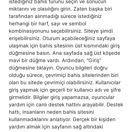
istediğiniz bahis türünü seçin ve sonucun
miktarını ve olasılığını girin. Zaten başka biri
tarafından alınmadığı sürece istediğiniz
herhangi bir harf, sayı ve sembol
kombinasyonunu seçebilirsiniz. Siteye şimdi
erişebilirsiniz. Oturum açabileceğiniz sayfaya
ulaşmak için bahis sitesinin üst kısmındaki giriş
düğmesine basın. Ana sayfada sağ üst köşede
mavi bir düğme vardı. Ardından, “Giriş”
düğmesine tıklayın. Oyuncu bilgileri doğru
olduğu sürece, çevrimiçi bahis sitelerinden biri
olan bu sitede çevrimiçi olabilirsiniz. Kullanıcılar
giriş yapmak için geçerli bir kullanıcı adı ve şifre
girmelidir. Bilgiler giriş yapamazsa, oyuncular
yardım için canlı destek hattını arayabilir. Destek
hattı, insanların neden bahis sitesini
kullanmadıklarını anlatıyor. Gerçek bir kişiden
yardım almak için sayfanın sağ altındaki