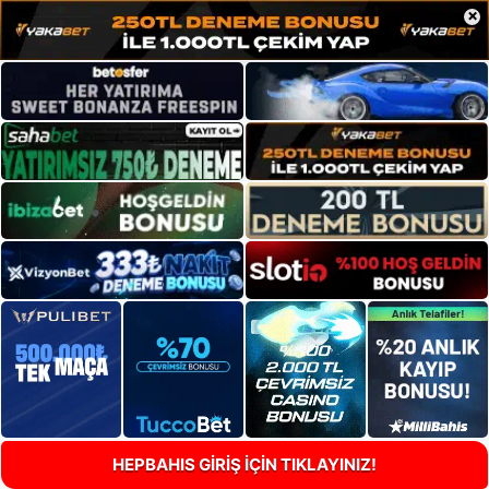
×
HEPBAHIS GİRİŞ İÇİN TIKLAYINIZ!