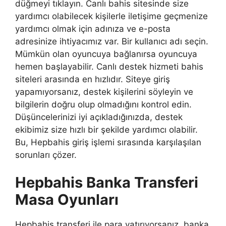
düğmeyi tıklayın. Canlı bahis sitesinde size
yardımcı olabilecek kişilerle iletişime geçmenize
yardımcı olmak için adınıza ve e-posta
adresinize ihtiyacımız var. Bir kullanıcı adı seçin.
Mümkün olan oyuncuya bağlanırsa oyuncuya
hemen başlayabilir. Canlı destek hizmeti bahis
siteleri arasında en hızlıdır. Siteye giriş
yapamıyorsanız, destek kişilerini söyleyin ve
bilgilerin doğru olup olmadığını kontrol edin.
Düşüncelerinizi iyi açıkladığınızda, destek
ekibimiz size hızlı bir şekilde yardımcı olabilir.
Bu, Hepbahis giriş işlemi sırasında karşılaşılan
sorunları çözer.
Hepbahis Banka Transferi
Masa Oyunları
Hepbahis transferi ile para yatırıyorsanız, banka