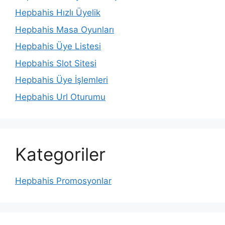
Hepbahis Hızlı Üyelik
Hepbahis Masa Oyunları
Hepbahis Üye Listesi
Hepbahis Slot Sitesi
Hepbahis Üye İşlemleri
Hepbahis Url Oturumu
Kategoriler
Hepbahis Promosyonlar