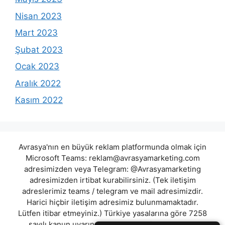
Nisan 2023
Mart 2023
Şubat 2023
Ocak 2023
Aralık 2022
Kasım 2022
Avrasya'nın en büyük reklam platformunda olmak için
Microsoft Teams:
reklam@avrasyamarketing.com
adresimizden veya Telegram: @Avrasyamarketing
adresimizden irtibat kurabilirsiniz. (Tek iletişim
adreslerimiz teams / telegram ve mail adresimizdir.
Harici hiçbir iletişim adresimiz bulunmamaktadır.
Lütfen itibar etmeyiniz.) Türkiye yasalarına göre 7258
sayılı kanun uyarınca yasa dışı bahis oynamanın