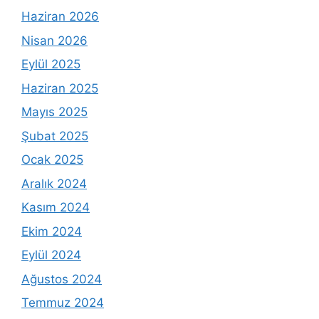
Haziran 2026
Nisan 2026
Eylül 2025
Haziran 2025
Mayıs 2025
Şubat 2025
Ocak 2025
Aralık 2024
Kasım 2024
Ekim 2024
Eylül 2024
Ağustos 2024
Temmuz 2024