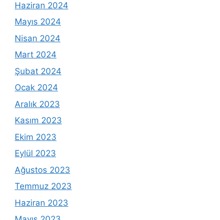
Haziran 2024
Mayıs 2024
Nisan 2024
Mart 2024
Şubat 2024
Ocak 2024
Aralık 2023
Kasım 2023
Ekim 2023
Eylül 2023
Ağustos 2023
Temmuz 2023
Haziran 2023
Mayıs 2023