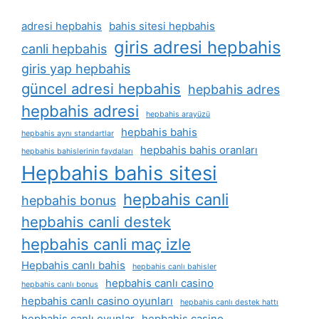
adresi hepbahis
bahis sitesi hepbahis
giris adresi hepbahis
canli hepbahis
giris yap hepbahis
güncel adresi hepbahis
hepbahis adres
hepbahis adresi
hepbahis arayüzü
hepbahis bahis
hepbahis aynı standartlar
hepbahis bahis oranları
hepbahis bahislerinin faydaları
Hepbahis bahis sitesi
hepbahis canli
hepbahis bonus
hepbahis canli destek
hepbahis canli maç izle
Hepbahis canlı bahis
hepbahis canlı bahisler
hepbahis canlı casino
hepbahis canlı bonus
hepbahis canlı casino oyunları
hepbahis canlı destek hattı
hepbahis canlı oyunlar
hepbahis casino