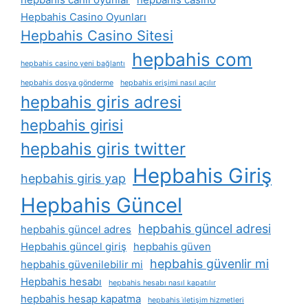
Hepbahis Casino Oyunları
Hepbahis Casino Sitesi
hepbahis com
hepbahis casino yeni bağlantı
hepbahis dosya gönderme
hepbahis erişimi nasıl açılır
hepbahis giris adresi
hepbahis girisi
hepbahis giris twitter
Hepbahis Giriş
hepbahis giris yap
Hepbahis Güncel
hepbahis güncel adresi
hepbahis güncel adres
Hepbahis güncel giriş
hepbahis güven
hepbahis güvenlir mi
hepbahis güvenilebilir mi
Hepbahis hesabı
hepbahis hesabı nasıl kapatılır
hepbahis hesap kapatma
hepbahis i̇letişim hizmetleri