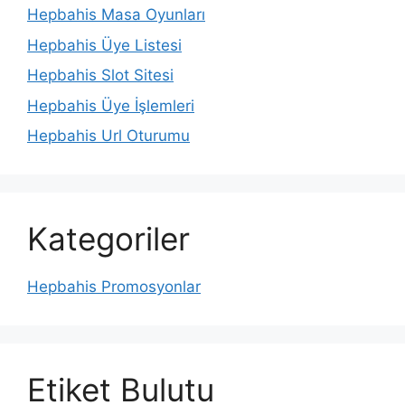
Hepbahis Masa Oyunları
Hepbahis Üye Listesi
Hepbahis Slot Sitesi
Hepbahis Üye İşlemleri
Hepbahis Url Oturumu
Kategoriler
Hepbahis Promosyonlar
Etiket Bulutu