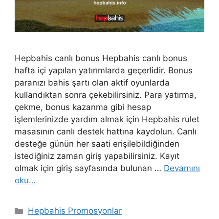
Hepbahis canlı bonus Hepbahis canlı bonus
hafta içi yapılan yatırımlarda geçerlidir. Bonus
paranızı bahis şartı olan aktif oyunlarda
kullandıktan sonra çekebilirsiniz. Para yatırma,
çekme, bonus kazanma gibi hesap
işlemlerinizde yardım almak için Hepbahis rulet
masasının canlı destek hattına kaydolun. Canlı
desteğe günün her saati erişilebildiğinden
istediğiniz zaman giriş yapabilirsiniz. Kayıt
olmak için giriş sayfasında bulunan …
Devamını
oku…
Kategoriler
Hepbahis Promosyonlar