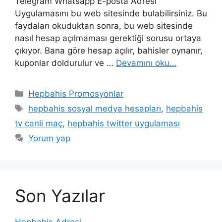
Telegram Whatsapp E-posta Adresi
Uygulamasını bu web sitesinde bulabilirsiniz. Bu
faydaları okuduktan sonra, bu web sitesinde
nasıl hesap açılmaması gerektiği sorusu ortaya
çıkıyor. Bana göre hesap açılır, bahisler oynanır,
kuponlar doldurulur ve …
Devamını oku…
Kategoriler
Hepbahis Promosyonlar
Etiketler
hepbahis sosyal medya hesapları
,
hepbahis
tv canli maç
,
hepbahis twitter uygulaması
Yorum yap
Son Yazılar