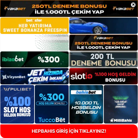
×
HEPBAHIS GİRİŞ İÇİN TIKLAYINIZ!