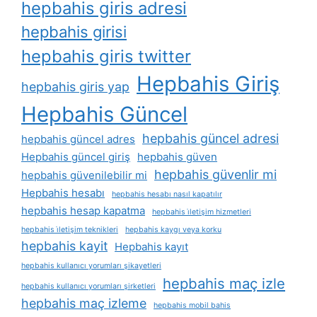
hepbahis giris adresi
hepbahis girisi
hepbahis giris twitter
Hepbahis Giriş
hepbahis giris yap
Hepbahis Güncel
hepbahis güncel adresi
hepbahis güncel adres
Hepbahis güncel giriş
hepbahis güven
hepbahis güvenlir mi
hepbahis güvenilebilir mi
Hepbahis hesabı
hepbahis hesabı nasıl kapatılır
hepbahis hesap kapatma
hepbahis i̇letişim hizmetleri
hepbahis i̇letişim teknikleri
hepbahis kaygı veya korku
hepbahis kayit
Hepbahis kayıt
hepbahis kullanıcı yorumları şikayetleri
hepbahis maç izle
hepbahis kullanıcı yorumları şirketleri
hepbahis maç izleme
hepbahis mobil bahis