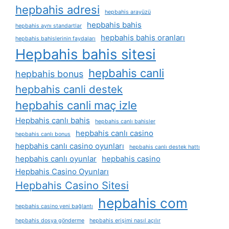
hepbahis adresi
hepbahis arayüzü
hepbahis bahis
hepbahis aynı standartlar
hepbahis bahis oranları
hepbahis bahislerinin faydaları
Hepbahis bahis sitesi
hepbahis canli
hepbahis bonus
hepbahis canli destek
hepbahis canli maç izle
Hepbahis canlı bahis
hepbahis canlı bahisler
hepbahis canlı casino
hepbahis canlı bonus
hepbahis canlı casino oyunları
hepbahis canlı destek hattı
hepbahis canlı oyunlar
hepbahis casino
Hepbahis Casino Oyunları
Hepbahis Casino Sitesi
hepbahis com
hepbahis casino yeni bağlantı
hepbahis dosya gönderme
hepbahis erişimi nasıl açılır