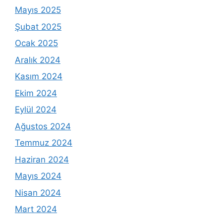
Mayıs 2025
Şubat 2025
Ocak 2025
Aralık 2024
Kasım 2024
Ekim 2024
Eylül 2024
Ağustos 2024
Temmuz 2024
Haziran 2024
Mayıs 2024
Nisan 2024
Mart 2024