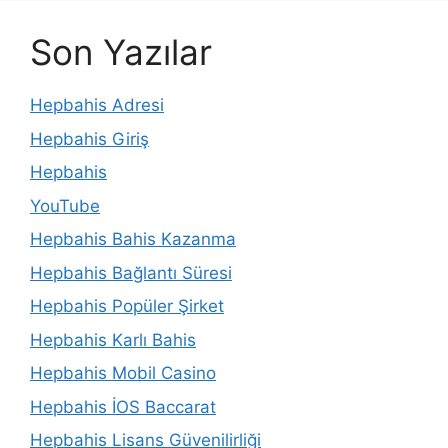
Son Yazılar
Hepbahis Adresi
Hepbahis Giriş
Hepbahis
YouTube
Hepbahis Bahis Kazanma
Hepbahis Bağlantı Süresi
Hepbahis Popüler Şirket
Hepbahis Karlı Bahis
Hepbahis Mobil Casino
Hepbahis İOS Baccarat
Hepbahis Lisans Güvenilirliği