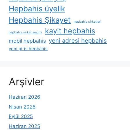
Hepbahis üyelik
Hepbahis Şikayet
hepbahis şirketleri
kayit hepbahis
hepbahis şirket seçimi
yeni adresi hepbahis
mobil hepbahis
yeni giris hepbahis
Arşivler
Haziran 2026
Nisan 2026
Eylül 2025
Haziran 2025