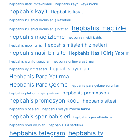
hepbahis i̇letişim teknikleri
hepbahis kaygı veya korku
hepbahis kayit
Hepbahis kayıt
hepbahis kullanıcı yorumları şikayetleri
hepbahis maç izle
hepbahis kullanıcı yorumları şirketleri
hepbahis maç izleme
hepbahis mobil bahis
hepbahis müşteri hizmetleri
hepbahis mobil giriş
hepbahis nasil bir site
Hepbahis Nasıl Giriş Yapılır
hepbahis olumlu sonuçlar
hepbahis online araştırma
hepbahis oyunları
hepbahis oyun fırsatları
Hepbahis Para Yatırma
Hepbahis Para Çekme
hepbahis para çekme sorunları
hepbahis promosyon
hepbahis platformu giriş adresi
hepbahis promosyon kodu
hepbahis sitesi
hepbahis slot alanı
hepbahis sosyal medya takibi
hepbahis spor bahisleri
hepbahis spor etkinlikleri
hepbahis spor oyunları
hepbahis ssl sertifika
hepbahis telegram
hepbahis tv