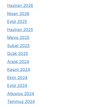
Haziran 2026
Nisan 2026
Eylül 2025
Haziran 2025
Mayıs 2025
Şubat 2025
Ocak 2025
Aralık 2024
Kasım 2024
Ekim 2024
Eylül 2024
Ağustos 2024
Temmuz 2024