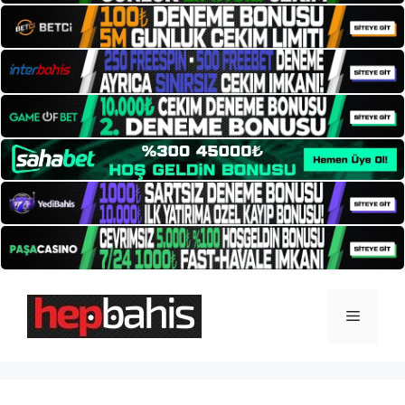
İçeriğe
atla
Menü