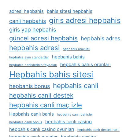
adresi hepbahis
bahis sitesi hepbahis
giris adresi hepbahis
canli hepbahis
giris yap hepbahis
güncel adresi hepbahis
hepbahis adres
hepbahis adresi
hepbahis arayüzü
hepbahis bahis
hepbahis aynı standartlar
hepbahis bahis oranları
hepbahis bahislerinin faydaları
Hepbahis bahis sitesi
hepbahis canli
hepbahis bonus
hepbahis canli destek
hepbahis canli maç izle
Hepbahis canlı bahis
hepbahis canlı bahisler
hepbahis canlı casino
hepbahis canlı bonus
hepbahis canlı casino oyunları
hepbahis canlı destek hattı
hepbahis canlı oyunlar
hepbahis casino