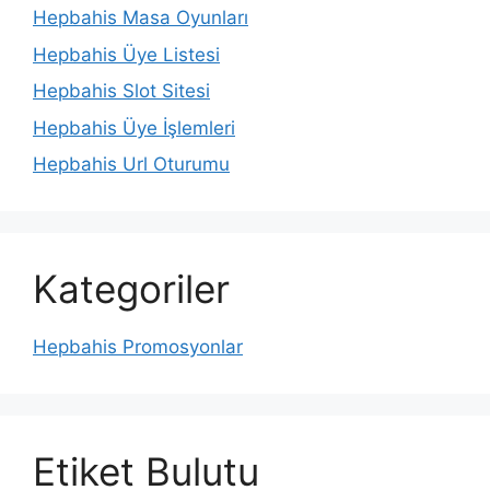
Hepbahis Masa Oyunları
Hepbahis Üye Listesi
Hepbahis Slot Sitesi
Hepbahis Üye İşlemleri
Hepbahis Url Oturumu
Kategoriler
Hepbahis Promosyonlar
Etiket Bulutu