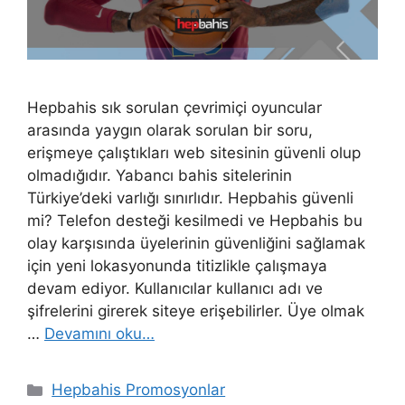
Hepbahis sık sorulan çevrimiçi oyuncular
arasında yaygın olarak sorulan bir soru,
erişmeye çalıştıkları web sitesinin güvenli olup
olmadığıdır. Yabancı bahis sitelerinin
Türkiye’deki varlığı sınırlıdır. Hepbahis güvenli
mi? Telefon desteği kesilmedi ve Hepbahis bu
olay karşısında üyelerinin güvenliğini sağlamak
için yeni lokasyonunda titizlikle çalışmaya
devam ediyor. Kullanıcılar kullanıcı adı ve
şifrelerini girerek siteye erişebilirler. Üye olmak
…
Devamını oku…
Kategoriler
Hepbahis Promosyonlar