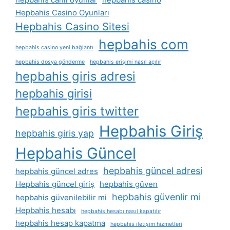
Hepbahis Casino Oyunları
Hepbahis Casino Sitesi
hepbahis com
hepbahis casino yeni bağlantı
hepbahis dosya gönderme
hepbahis erişimi nasıl açılır
hepbahis giris adresi
hepbahis girisi
hepbahis giris twitter
Hepbahis Giriş
hepbahis giris yap
Hepbahis Güncel
hepbahis güncel adresi
hepbahis güncel adres
Hepbahis güncel giriş
hepbahis güven
hepbahis güvenlir mi
hepbahis güvenilebilir mi
Hepbahis hesabı
hepbahis hesabı nasıl kapatılır
hepbahis hesap kapatma
hepbahis i̇letişim hizmetleri