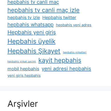
hepbahis tv canli maç
hepbahis tv canli maç izle
hepbahis tv izle
Hepbahis twitter
hepbahis whatsapp
hepbahis yeni adres
Hepbahis yeni giriş
Hepbahis üyelik
Hepbahis Şikayet
hepbahis şirketleri
kayit hepbahis
hepbahis şirket seçimi
yeni adresi hepbahis
mobil hepbahis
yeni giris hepbahis
Arşivler