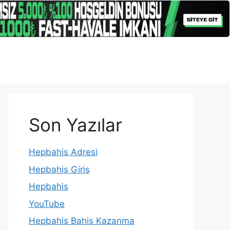
Son Yazılar
Hepbahis Adresi
Hepbahis Giriş
Hepbahis
YouTube
Hepbahis Bahis Kazanma