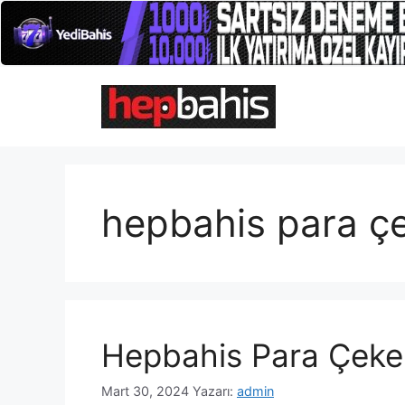
İçeriğe
atla
hepbahis para 
Hepbahis Para Çek
Mart 30, 2024
Yazarı:
admin