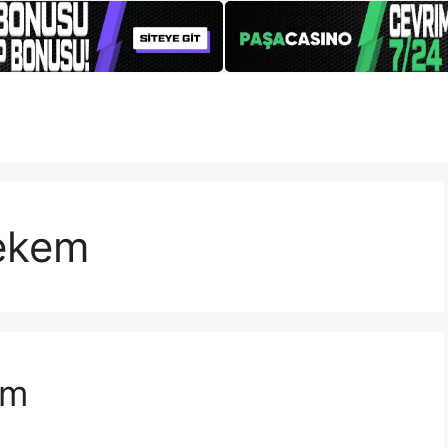
çekem
em