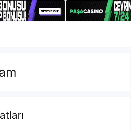
ram
atları