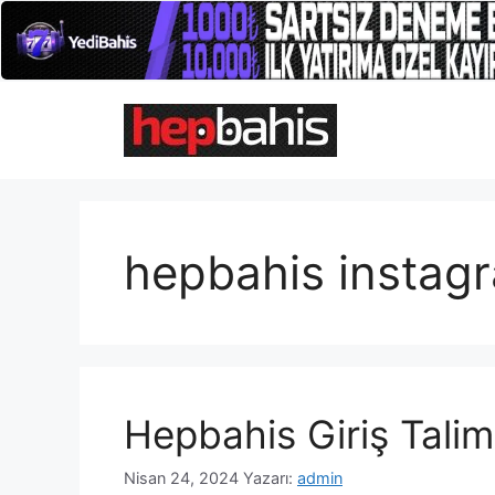
İçeriğe
atla
hepbahis instag
Hepbahis Giriş Talim
Nisan 24, 2024
Yazarı:
admin