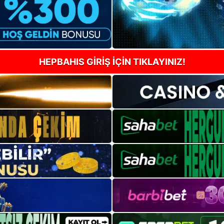
HEPBAHIS GİRİŞ İÇİN TIKLAYINIZ!