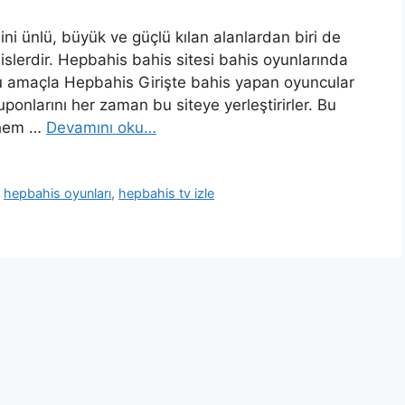
ini ünlü, büyük ve güçlü kılan alanlardan biri de
islerdir. Hepbahis bahis sitesi bahis oyunlarında
Bu amaçla Hepbahis Girişte bahis yapan oyuncular
ponlarını her zaman bu siteye yerleştirirler. Bu
, hem …
Devamını oku…
,
hepbahis oyunları
,
hepbahis tv izle