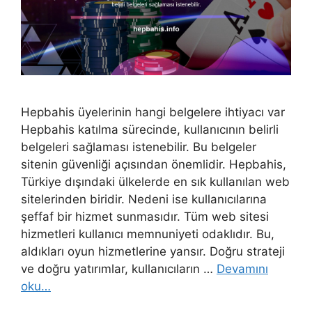
Hepbahis üyelerinin hangi belgelere ihtiyacı var
Hepbahis katılma sürecinde, kullanıcının belirli
belgeleri sağlaması istenebilir. Bu belgeler
sitenin güvenliği açısından önemlidir. Hepbahis,
Türkiye dışındaki ülkelerde en sık kullanılan web
sitelerinden biridir. Nedeni ise kullanıcılarına
şeffaf bir hizmet sunmasıdır. Tüm web sitesi
hizmetleri kullanıcı memnuniyeti odaklıdır. Bu,
aldıkları oyun hizmetlerine yansır. Doğru strateji
ve doğru yatırımlar, kullanıcıların …
Devamını
oku…