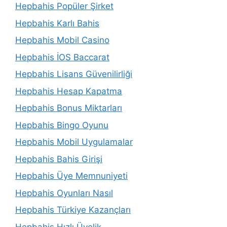
Hepbahis Popüler Şirket
Hepbahis Karlı Bahis
Hepbahis Mobil Casino
Hepbahis İOS Baccarat
Hepbahis Lisans Güvenilirliği
Hepbahis Hesap Kapatma
Hepbahis Bonus Miktarları
Hepbahis Bingo Oyunu
Hepbahis Mobil Uygulamalar
Hepbahis Bahis Girişi
Hepbahis Üye Memnuniyeti
Hepbahis Oyunları Nasıl
Hepbahis Türkiye Kazançları
Hepbahis Hızlı Üyelik