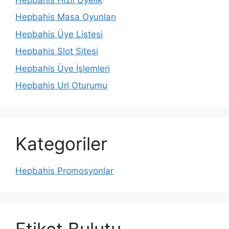
Hepbahis Masa Oyunları
Hepbahis Üye Listesi
Hepbahis Slot Sitesi
Hepbahis Üye İşlemleri
Hepbahis Url Oturumu
Kategoriler
Hepbahis Promosyonlar