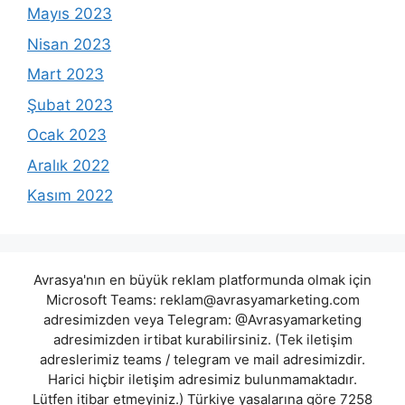
Mayıs 2023
Nisan 2023
Mart 2023
Şubat 2023
Ocak 2023
Aralık 2022
Kasım 2022
Avrasya'nın en büyük reklam platformunda olmak için
Microsoft Teams:
reklam@avrasyamarketing.com
adresimizden veya Telegram: @Avrasyamarketing
adresimizden irtibat kurabilirsiniz. (Tek iletişim
adreslerimiz teams / telegram ve mail adresimizdir.
Harici hiçbir iletişim adresimiz bulunmamaktadır.
Lütfen itibar etmeyiniz.) Türkiye yasalarına göre 7258