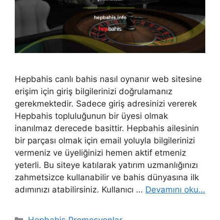
Hepbahis canlı bahis nasıl oynanır web sitesine
erişim için giriş bilgilerinizi doğrulamanız
gerekmektedir. Sadece giriş adresinizi vererek
Hepbahis topluluğunun bir üyesi olmak
inanılmaz derecede basittir. Hepbahis ailesinin
bir parçası olmak için email yoluyla bilgilerinizi
vermeniz ve üyeliğinizi hemen aktif etmeniz
yeterli. Bu siteye katılarak yatırım uzmanlığınızı
zahmetsizce kullanabilir ve bahis dünyasına ilk
adımınızı atabilirsiniz. Kullanıcı …
Devamını oku…
Kategoriler