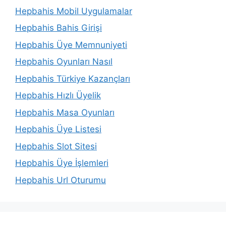
Hepbahis Mobil Uygulamalar
Hepbahis Bahis Girişi
Hepbahis Üye Memnuniyeti
Hepbahis Oyunları Nasıl
Hepbahis Türkiye Kazançları
Hepbahis Hızlı Üyelik
Hepbahis Masa Oyunları
Hepbahis Üye Listesi
Hepbahis Slot Sitesi
Hepbahis Üye İşlemleri
Hepbahis Url Oturumu