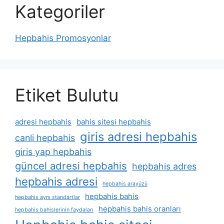
Kategoriler
Hepbahis Promosyonlar
Etiket Bulutu
adresi hepbahis
bahis sitesi hepbahis
giris adresi hepbahis
canli hepbahis
giris yap hepbahis
güncel adresi hepbahis
hepbahis adres
hepbahis adresi
hepbahis arayüzü
hepbahis bahis
hepbahis aynı standartlar
hepbahis bahis oranları
hepbahis bahislerinin faydaları