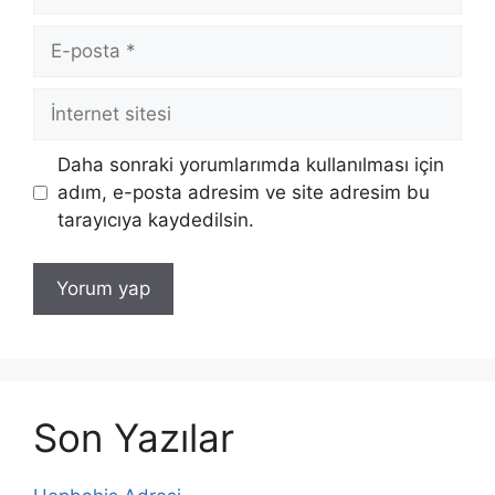
E-
posta
İnternet
sitesi
Daha sonraki yorumlarımda kullanılması için
adım, e-posta adresim ve site adresim bu
tarayıcıya kaydedilsin.
Son Yazılar