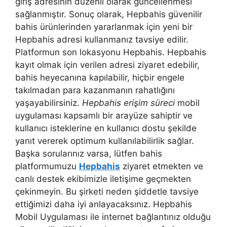
giriş adresinin düzenli olarak güncellenmesi
sağlanmıştır. Sonuç olarak, Hepbahis güvenilir
bahis ürünlerinden yararlanmak için yeni bir
Hepbahis adresi kullanmanız tavsiye edilir.
Platformun son lokasyonu Hepbahis. Hepbahis
kayıt olmak için verilen adresi ziyaret edebilir,
bahis heyecanına kapılabilir, hiçbir engele
takılmadan para kazanmanın rahatlığını
yaşayabilirsiniz.
Hepbahis erişim süreci
mobil
uygulaması kapsamlı bir arayüze sahiptir ve
kullanıcı isteklerine en kullanıcı dostu şekilde
yanıt vererek optimum kullanılabilirlik sağlar.
Başka sorularınız varsa, lütfen bahis
platformumuzu
Hepbahis
ziyaret etmekten ve
canlı destek ekibimizle iletişime geçmekten
çekinmeyin. Bu şirketi neden şiddetle tavsiye
ettiğimizi daha iyi anlayacaksınız. Hepbahis
Mobil Uygulaması ile internet bağlantınız olduğu