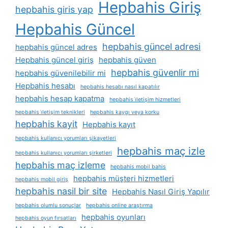
Hepbahis Giriş
hepbahis giris yap
Hepbahis Güncel
hepbahis güncel adresi
hepbahis güncel adres
Hepbahis güncel giriş
hepbahis güven
hepbahis güvenlir mi
hepbahis güvenilebilir mi
Hepbahis hesabı
hepbahis hesabı nasıl kapatılır
hepbahis hesap kapatma
hepbahis i̇letişim hizmetleri
hepbahis i̇letişim teknikleri
hepbahis kaygı veya korku
hepbahis kayit
Hepbahis kayıt
hepbahis kullanıcı yorumları şikayetleri
hepbahis maç izle
hepbahis kullanıcı yorumları şirketleri
hepbahis maç izleme
hepbahis mobil bahis
hepbahis müşteri hizmetleri
hepbahis mobil giriş
hepbahis nasil bir site
Hepbahis Nasıl Giriş Yapılır
hepbahis olumlu sonuçlar
hepbahis online araştırma
hepbahis oyunları
hepbahis oyun fırsatları