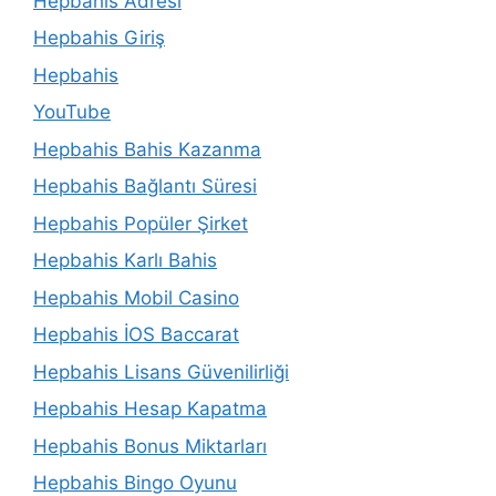
Hepbahis Adresi
Hepbahis Giriş
Hepbahis
YouTube
Hepbahis Bahis Kazanma
Hepbahis Bağlantı Süresi
Hepbahis Popüler Şirket
Hepbahis Karlı Bahis
Hepbahis Mobil Casino
Hepbahis İOS Baccarat
Hepbahis Lisans Güvenilirliği
Hepbahis Hesap Kapatma
Hepbahis Bonus Miktarları
Hepbahis Bingo Oyunu