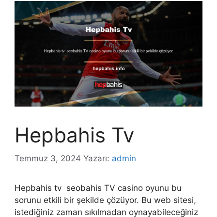
Hepbahis Tv
Temmuz 3, 2024
Yazarı:
admin
Hepbahis tv seobahis TV casino oyunu bu
sorunu etkili bir şekilde çözüyor. Bu web sitesi,
istediğiniz zaman sıkılmadan oynayabileceğiniz