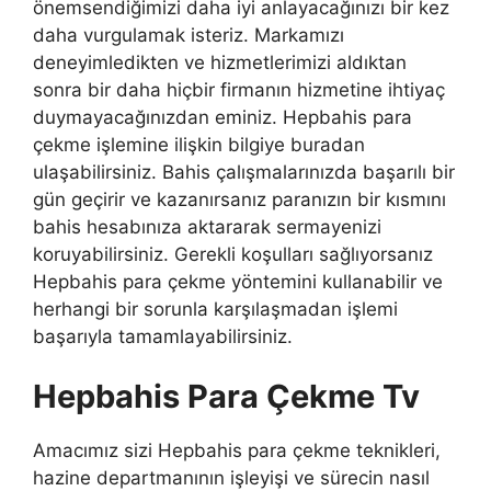
önemsendiğimizi daha iyi anlayacağınızı bir kez
daha vurgulamak isteriz. Markamızı
deneyimledikten ve hizmetlerimizi aldıktan
sonra bir daha hiçbir firmanın hizmetine ihtiyaç
duymayacağınızdan eminiz. Hepbahis para
çekme işlemine ilişkin bilgiye buradan
ulaşabilirsiniz. Bahis çalışmalarınızda başarılı bir
gün geçirir ve kazanırsanız paranızın bir kısmını
bahis hesabınıza aktararak sermayenizi
koruyabilirsiniz. Gerekli koşulları sağlıyorsanız
Hepbahis para çekme yöntemini kullanabilir ve
herhangi bir sorunla karşılaşmadan işlemi
başarıyla tamamlayabilirsiniz.
Hepbahis Para Çekme Tv
Amacımız sizi Hepbahis para çekme teknikleri,
hazine departmanının işleyişi ve sürecin nasıl