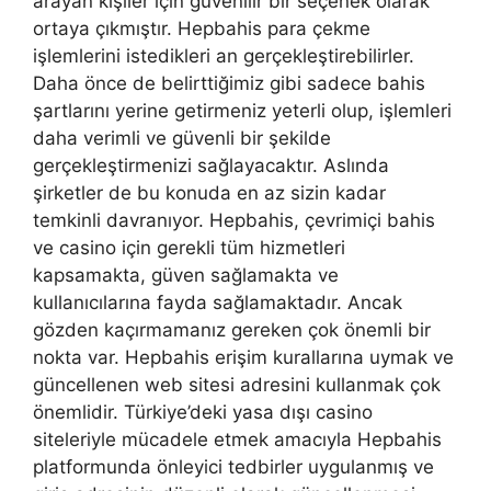
arayan kişiler için güvenilir bir seçenek olarak
ortaya çıkmıştır. Hepbahis para çekme
işlemlerini istedikleri an gerçekleştirebilirler.
Daha önce de belirttiğimiz gibi sadece bahis
şartlarını yerine getirmeniz yeterli olup, işlemleri
daha verimli ve güvenli bir şekilde
gerçekleştirmenizi sağlayacaktır. Aslında
şirketler de bu konuda en az sizin kadar
temkinli davranıyor. Hepbahis, çevrimiçi bahis
ve casino için gerekli tüm hizmetleri
kapsamakta, güven sağlamakta ve
kullanıcılarına fayda sağlamaktadır. Ancak
gözden kaçırmamanız gereken çok önemli bir
nokta var. Hepbahis erişim kurallarına uymak ve
güncellenen web sitesi adresini kullanmak çok
önemlidir. Türkiye’deki yasa dışı casino
siteleriyle mücadele etmek amacıyla Hepbahis
platformunda önleyici tedbirler uygulanmış ve