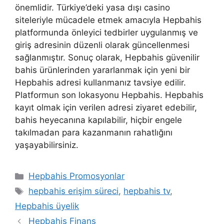
önemlidir. Türkiye’deki yasa dışı casino
siteleriyle mücadele etmek amacıyla Hepbahis
platformunda önleyici tedbirler uygulanmış ve
giriş adresinin düzenli olarak güncellenmesi
sağlanmıştır. Sonuç olarak, Hepbahis güvenilir
bahis ürünlerinden yararlanmak için yeni bir
Hepbahis adresi kullanmanız tavsiye edilir.
Platformun son lokasyonu Hepbahis. Hepbahis
kayıt olmak için verilen adresi ziyaret edebilir,
bahis heyecanına kapılabilir, hiçbir engele
takılmadan para kazanmanın rahatlığını
yaşayabilirsiniz.
Kategoriler
Hepbahis Promosyonlar
Etiketler
hepbahis erişim süreci
,
hepbahis tv
,
Hepbahis üyelik
Hepbahis Finans