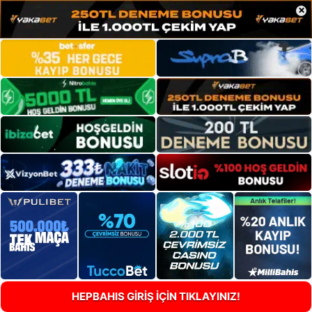
×
HEPBAHIS GİRİŞ İÇİN TIKLAYINIZ!