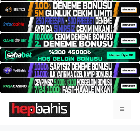
İçeriğe
atla
Menü