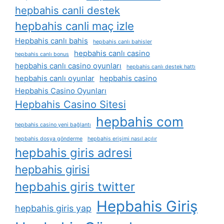
hepbahis canli destek
hepbahis canli maç izle
Hepbahis canlı bahis
hepbahis canlı bahisler
hepbahis canlı casino
hepbahis canlı bonus
hepbahis canlı casino oyunları
hepbahis canlı destek hattı
hepbahis canlı oyunlar
hepbahis casino
Hepbahis Casino Oyunları
Hepbahis Casino Sitesi
hepbahis com
hepbahis casino yeni bağlantı
hepbahis dosya gönderme
hepbahis erişimi nasıl açılır
hepbahis giris adresi
hepbahis girisi
hepbahis giris twitter
Hepbahis Giriş
hepbahis giris yap