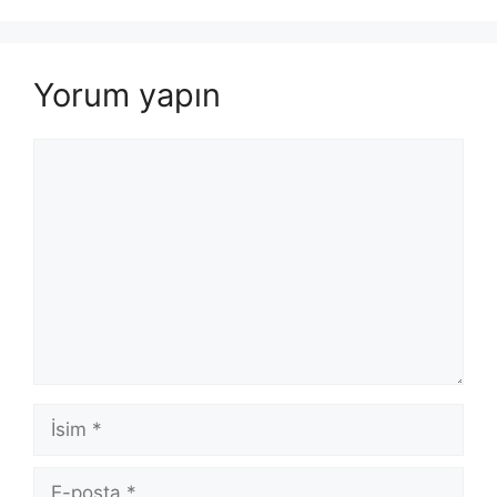
Yorum yapın
Yorum
İsim
E-