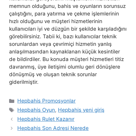
memnun olduğunu, bahis ve oyunların sorunsuz
çalıştığını, para yatırma ve çekme işlemlerinin
hızlı olduğunu ve müşteri hizmetlerinin
kullanıcıları iyi ve düzgün bir şekilde karşıladığını
görebilirsiniz. Tabii ki, bazı kullanıcılar teknik
sorunlardan veya çevrimiçi hizmetin yanlış
anlaşılmasından kaynaklanan küçük kesintiler
de bildirdiler. Bu konuda müşteri hizmetleri titiz
davranmış, üye iletişimi olumlu geri dönüşlere
dönüşmüş ve oluşan teknik sorunlar
giderilmiştir.
Kategoriler
Hepbahis Promosyonlar
Etiketler
Hepbahis Oyun
,
Hepbahis yeni giriş
Hepbahis Rulet Kazanır
Hepbahis Son Adresi Nerede