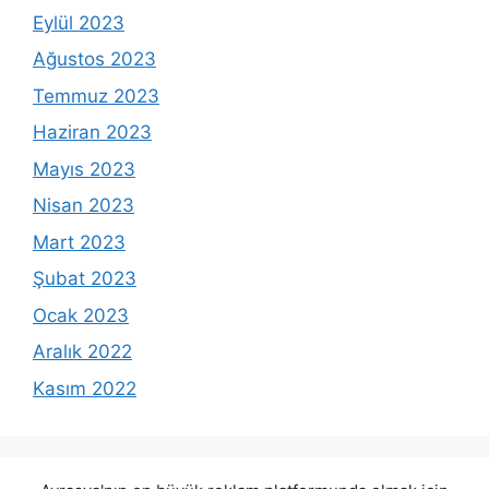
Eylül 2023
Ağustos 2023
Temmuz 2023
Haziran 2023
Mayıs 2023
Nisan 2023
Mart 2023
Şubat 2023
Ocak 2023
Aralık 2022
Kasım 2022