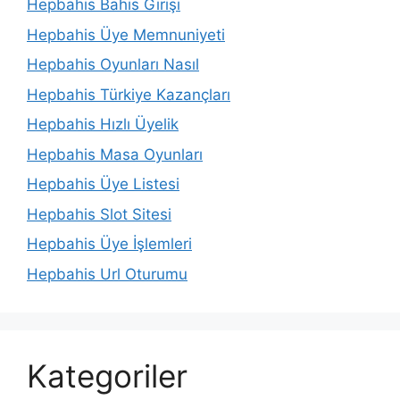
Hepbahis Bahis Girişi
Hepbahis Üye Memnuniyeti
Hepbahis Oyunları Nasıl
Hepbahis Türkiye Kazançları
Hepbahis Hızlı Üyelik
Hepbahis Masa Oyunları
Hepbahis Üye Listesi
Hepbahis Slot Sitesi
Hepbahis Üye İşlemleri
Hepbahis Url Oturumu
Kategoriler