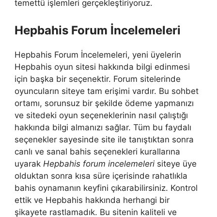
temettü işlemleri gerçekleştiriyoruz.
Hepbahis Forum İncelemeleri
Hepbahis Forum İncelemeleri, yeni üyelerin
Hepbahis oyun sitesi hakkında bilgi edinmesi
için başka bir seçenektir. Forum sitelerinde
oyuncuların siteye tam erişimi vardır. Bu sohbet
ortamı, sorunsuz bir şekilde ödeme yapmanızı
ve sitedeki oyun seçeneklerinin nasıl çalıştığı
hakkında bilgi almanızı sağlar. Tüm bu faydalı
seçenekler sayesinde site ile tanıştıktan sonra
canlı ve sanal bahis seçenekleri kurallarına
uyarak
Hepbahis forum incelemeleri
siteye üye
olduktan sonra kısa süre içerisinde rahatlıkla
bahis oynamanın keyfini çıkarabilirsiniz. Kontrol
ettik ve Hepbahis hakkında herhangi bir
şikayete rastlamadık. Bu sitenin kaliteli ve