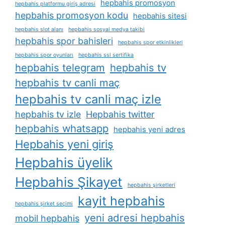
hepbahis promosyon
hepbahis platformu giriş adresi
hepbahis promosyon kodu
hepbahis sitesi
hepbahis slot alanı
hepbahis sosyal medya takibi
hepbahis spor bahisleri
hepbahis spor etkinlikleri
hepbahis spor oyunları
hepbahis ssl sertifika
hepbahis telegram
hepbahis tv
hepbahis tv canli maç
hepbahis tv canli maç izle
hepbahis tv izle
Hepbahis twitter
hepbahis whatsapp
hepbahis yeni adres
Hepbahis yeni giriş
Hepbahis üyelik
Hepbahis Şikayet
hepbahis şirketleri
kayit hepbahis
hepbahis şirket seçimi
yeni adresi hepbahis
mobil hepbahis