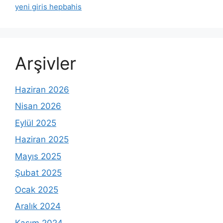
yeni giris hepbahis
Arşivler
Haziran 2026
Nisan 2026
Eylül 2025
Haziran 2025
Mayıs 2025
Şubat 2025
Ocak 2025
Aralık 2024
Kasım 2024