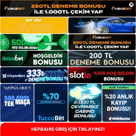
×
HEPBAHIS GİRİŞ İÇİN TIKLAYINIZ!