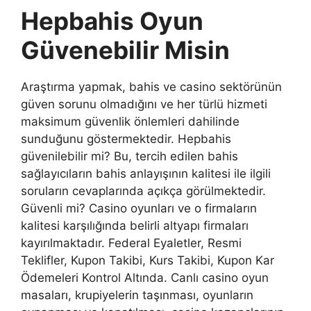
Hepbahis Oyun
Güvenebilir Misin
Araştırma yapmak, bahis ve casino sektörünün
güven sorunu olmadığını ve her türlü hizmeti
maksimum güvenlik önlemleri dahilinde
sunduğunu göstermektedir. Hepbahis
güvenilebilir mi? Bu, tercih edilen bahis
sağlayıcıların bahis anlayışının kalitesi ile ilgili
soruların cevaplarında açıkça görülmektedir.
Güvenli mi? Casino oyunları ve o firmaların
kalitesi karşılığında belirli altyapı firmaları
kayırılmaktadır. Federal Eyaletler, Resmi
Teklifler, Kupon Takibi, Kurs Takibi, Kupon Kar
Ödemeleri Kontrol Altında. Canlı casino oyun
masaları, krupiyelerin taşınması, oyunların