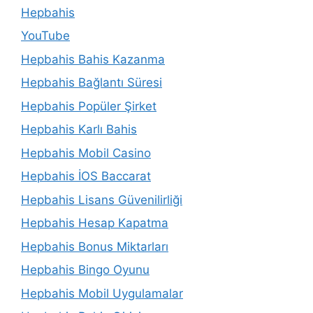
Hepbahis
YouTube
Hepbahis Bahis Kazanma
Hepbahis Bağlantı Süresi
Hepbahis Popüler Şirket
Hepbahis Karlı Bahis
Hepbahis Mobil Casino
Hepbahis İOS Baccarat
Hepbahis Lisans Güvenilirliği
Hepbahis Hesap Kapatma
Hepbahis Bonus Miktarları
Hepbahis Bingo Oyunu
Hepbahis Mobil Uygulamalar