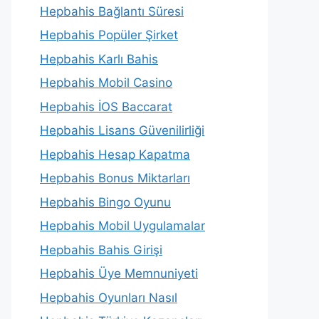
Hepbahis Bağlantı Süresi
Hepbahis Popüler Şirket
Hepbahis Karlı Bahis
Hepbahis Mobil Casino
Hepbahis İOS Baccarat
Hepbahis Lisans Güvenilirliği
Hepbahis Hesap Kapatma
Hepbahis Bonus Miktarları
Hepbahis Bingo Oyunu
Hepbahis Mobil Uygulamalar
Hepbahis Bahis Girişi
Hepbahis Üye Memnuniyeti
Hepbahis Oyunları Nasıl