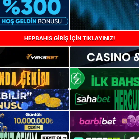
HEPBAHIS GİRİŞ İÇİN TIKLAYINIZ!