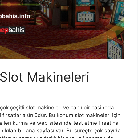
Slot Makineleri
ok çeşitli slot makineleri ve canlı bir casinoda
fırsatlarla ünlüdür. Bu konum slot makineleri için
elleri kurma ve web sitesinde test etme fırsatına
n kılan bir ana sayfası var. Bu süreçte çok sayıda