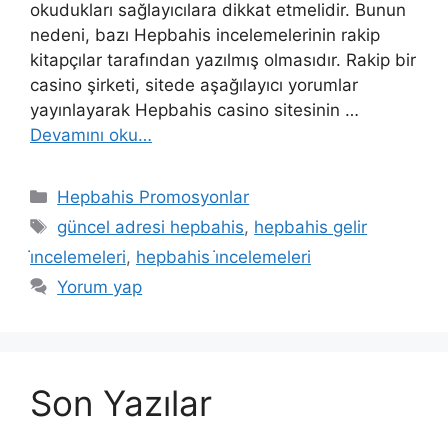
okudukları sağlayıcılara dikkat etmelidir. Bunun
nedeni, bazı Hepbahis incelemelerinin rakip
kitapçılar tarafından yazılmış olmasıdır. Rakip bir
casino şirketi, sitede aşağılayıcı yorumlar
yayınlayarak Hepbahis casino sitesinin …
Devamını oku…
Kategoriler
Hepbahis Promosyonlar
Etiketler
güncel adresi hepbahis
,
hepbahis gelir
i̇ncelemeleri
,
hepbahis i̇ncelemeleri
Yorum yap
Son Yazılar