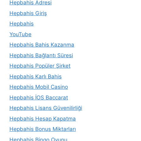
Hepbahis Adresi
Hepbahis Giriş
Hepbahis
YouTube
Hepbahis Bahis Kazanma
Hepbahis Bağlantı Süresi
Hepbahis Popüler Şirket
Hepbahis Karlı Bahis
Hepbahis Mobil Casino
Hepbahis İOS Baccarat
Hepbahis Lisans Güvenilirliği
Hepbahis Hesap Kapatma
Hepbahis Bonus Miktarları
Hepbahis Bingo Oyunu