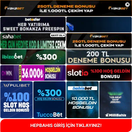
×
HEPBAHIS GİRİŞ İÇİN TIKLAYINIZ!