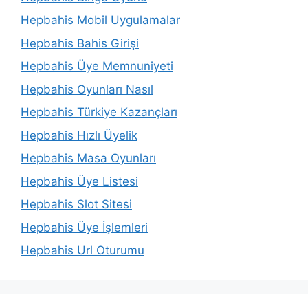
Hepbahis Mobil Uygulamalar
Hepbahis Bahis Girişi
Hepbahis Üye Memnuniyeti
Hepbahis Oyunları Nasıl
Hepbahis Türkiye Kazançları
Hepbahis Hızlı Üyelik
Hepbahis Masa Oyunları
Hepbahis Üye Listesi
Hepbahis Slot Sitesi
Hepbahis Üye İşlemleri
Hepbahis Url Oturumu